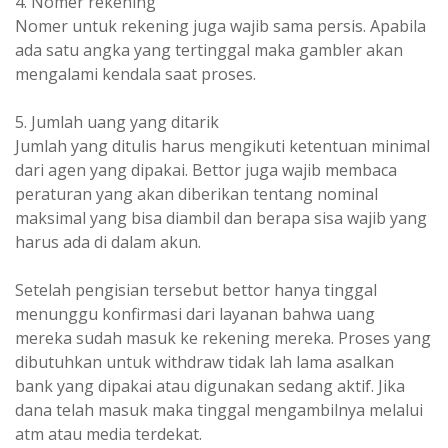
4. Nomer rekening
Nomer untuk rekening juga wajib sama persis. Apabila
ada satu angka yang tertinggal maka gambler akan
mengalami kendala saat proses.
5. Jumlah uang yang ditarik
Jumlah yang ditulis harus mengikuti ketentuan minimal
dari agen yang dipakai. Bettor juga wajib membaca
peraturan yang akan diberikan tentang nominal
maksimal yang bisa diambil dan berapa sisa wajib yang
harus ada di dalam akun.
Setelah pengisian tersebut bettor hanya tinggal
menunggu konfirmasi dari layanan bahwa uang
mereka sudah masuk ke rekening mereka. Proses yang
dibutuhkan untuk withdraw tidak lah lama asalkan
bank yang dipakai atau digunakan sedang aktif. Jika
dana telah masuk maka tinggal mengambilnya melalui
atm atau media terdekat.