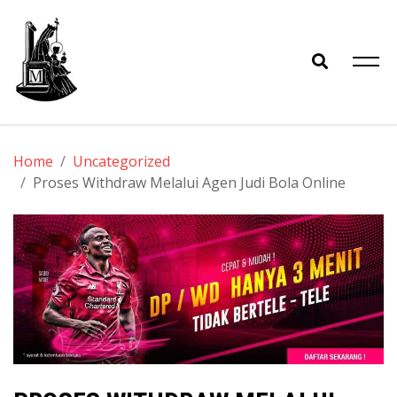
Skip
to
content
Mcgann Mercy
Home
Uncategorized
Proses Withdraw Melalui Agen Judi Bola Online