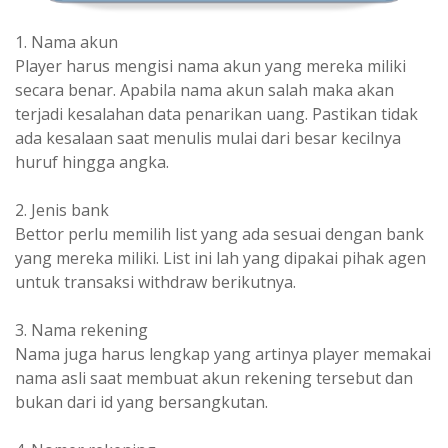
1. Nama akun
Player harus mengisi nama akun yang mereka miliki
secara benar. Apabila nama akun salah maka akan
terjadi kesalahan data penarikan uang. Pastikan tidak
ada kesalaan saat menulis mulai dari besar kecilnya
huruf hingga angka.
2. Jenis bank
Bettor perlu memilih list yang ada sesuai dengan bank
yang mereka miliki. List ini lah yang dipakai pihak agen
untuk transaksi withdraw berikutnya.
3. Nama rekening
Nama juga harus lengkap yang artinya player memakai
nama asli saat membuat akun rekening tersebut dan
bukan dari id yang bersangkutan.