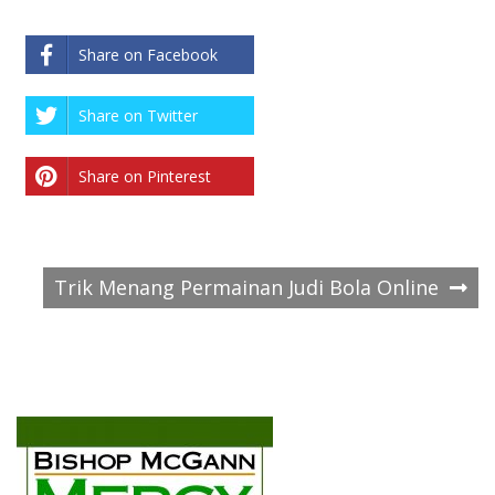
Share on Facebook
Share on Twitter
Share on Pinterest
Post
Trik Menang Permainan Judi Bola Online
navigation