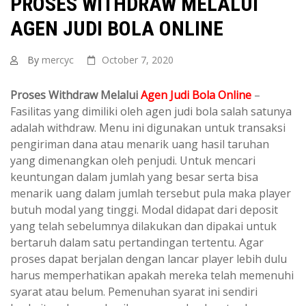
PROSES WITHDRAW MELALUI
AGEN JUDI BOLA ONLINE
By
mercyc
October 7, 2020
Proses Withdraw Melalui
Agen Judi Bola Online
–
Fasilitas yang dimiliki oleh agen judi bola salah satunya
adalah withdraw. Menu ini digunakan untuk transaksi
pengiriman dana atau menarik uang hasil taruhan
yang dimenangkan oleh penjudi. Untuk mencari
keuntungan dalam jumlah yang besar serta bisa
menarik uang dalam jumlah tersebut pula maka player
butuh modal yang tinggi. Modal didapat dari deposit
yang telah sebelumnya dilakukan dan dipakai untuk
bertaruh dalam satu pertandingan tertentu. Agar
proses dapat berjalan dengan lancar player lebih dulu
harus memperhatikan apakah mereka telah memenuhi
syarat atau belum. Pemenuhan syarat ini sendiri